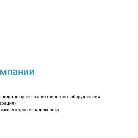
омпании
изводство прочего электрического оборудования
ерация»
 высшего уровня надежности