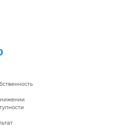
о
бственность
снижении
тупности
льтат