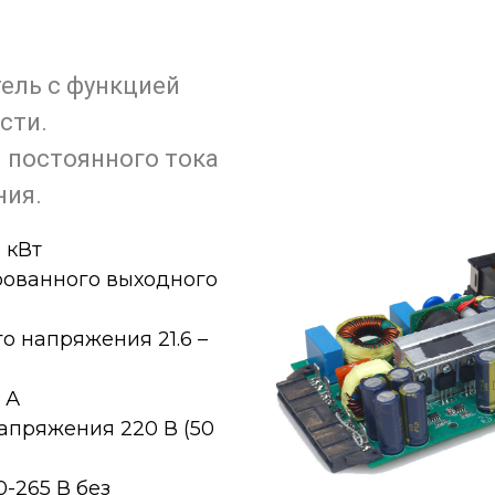
ель с функцией
сти.
 постоянного тока
ния.
 кВт
рованного выходного
 напряжения 21.6 –
 А
апряжения 220 В (50
-265 В без