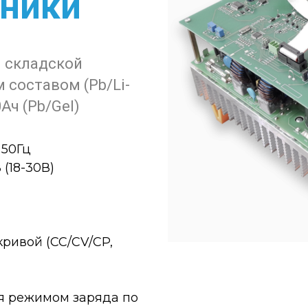
хники
й складской
 составом (Pb/Li-
0Ач (Pb/Gel)
 50Гц
(18-30В)
ривой (CC/CV/CP,
я режимом заряда по