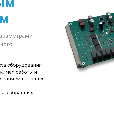
ым
ем
параметрами
ного
кса оборудования
жимах работы и
зованием внешних
тка собранных